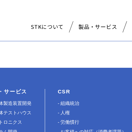
STKについて
製品・サービス
・サービス
CSR
体製造装置開発
組織統治
体テストハウス
人権
トロニクス
労働慣行
テム開発
お客様への対応（消費者課題）