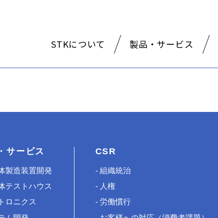
STKについて
製品・サービス
・サービス
CSR
体製造装置開発
組織統治
体テストハウス
人権
トロニクス
労働慣行
テム開発
お客様への対応（消費者課題）