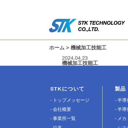
ホーム
>
機械加工技能工
2024.04.23
機械加工技能工
STKについて
製品
トップメッセージ
半導
会社概要
半導
事業所一覧
メカ
沿革
シス