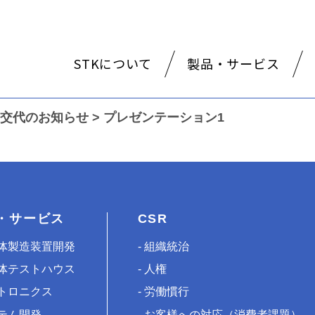
STKについて
製品・サービス
交代のお知らせ
>
プレゼンテーション1
・サービス
CSR
体製造装置開発
組織統治
体テストハウス
人権
トロニクス
労働慣行
テム開発
お客様への対応（消費者課題）