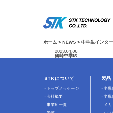
ホーム
>
NEWS
>
中学生インター
2023.04.06
鶴崎中学IS
STKについて
製品
トップメッセージ
半導
会社概要
半導
事業所一覧
メカ
沿革
シス