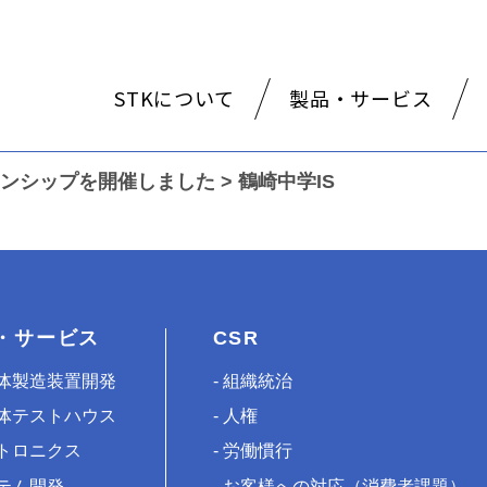
STKについて
製品・サービス
ンシップを開催しました
>
鶴崎中学IS
・サービス
CSR
体製造装置開発
組織統治
体テストハウス
人権
トロニクス
労働慣行
テム開発
お客様への対応（消費者課題）