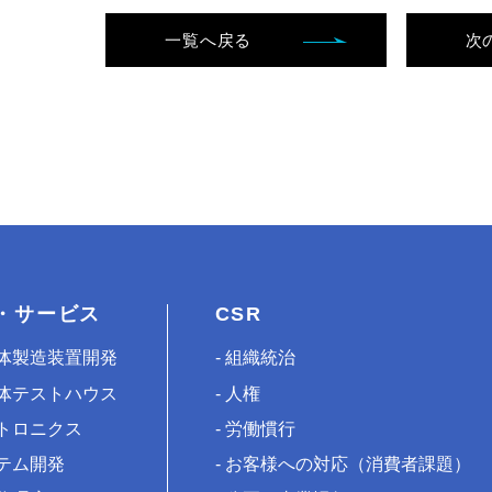
一覧へ戻る
次
・サービス
CSR
体製造装置開発
組織統治
体テストハウス
人権
トロニクス
労働慣行
テム開発
お客様への対応（消費者課題）