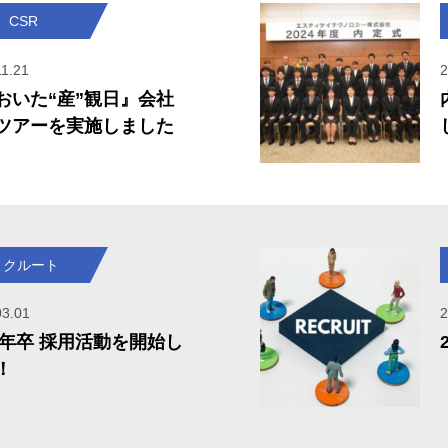
CSR
11.21
2
おいた“産”観日』会社
ツアーを実施しました
リクルート
03.01
2
25年卒 採用活動を開始し
！